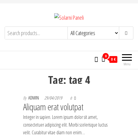
Skip
to
the
Solarni Paneli
content
solarnipaneli.info
0
0 €
Menu
Tag:
tag 4
By
ADMIN
29/04/2019
0
Aliquam erat volutpat
Integer in sapien. Lorem ipsum dolor sit amet,
consectetuer adipiscing elit. Morbi scelerisque luctus
velit. Curabitur vitae diam non enim…