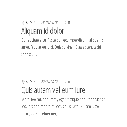
By
ADMIN
29/04/2019
0
Aliquam id dolor
Donec vitae arcu. Fusce dui leo, imperdiet in, aliquam sit
amet, feugiat eu, orci. Duis pulvinar. Class aptent taciti
sociosqu…
By
ADMIN
29/04/2019
0
Quis autem vel eum iure
Morbi leo mi, nonummy eget tristique non, rhoncus non
leo. Integer imperdiet lectus quis justo. Nullam justo
enim, consectetuer nec,…